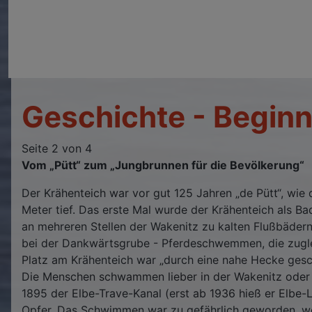
Geschichte - Begin
Seite 2 von 4
Vom „Pütt“ zum „Jungbrunnen für die Bevölkerung“
Der Krähenteich war vor gut 125 Jahren „de Pütt“, wie
Meter tief. Das erste Mal wurde der Krähenteich als B
an mehreren Stellen der Wakenitz zu kalten Flußbädern
bei der Dankwärtsgrube - Pferdeschwemmen, die zugle
Platz am Krähenteich war „durch eine nahe Hecke gesch
Die Menschen schwammen lieber in der Wakenitz oder in
1895 der Elbe-Trave-Kanal (erst ab 1936 hieß er Elbe-
Opfer. Das Schwimmen war zu gefährlich geworden, wei