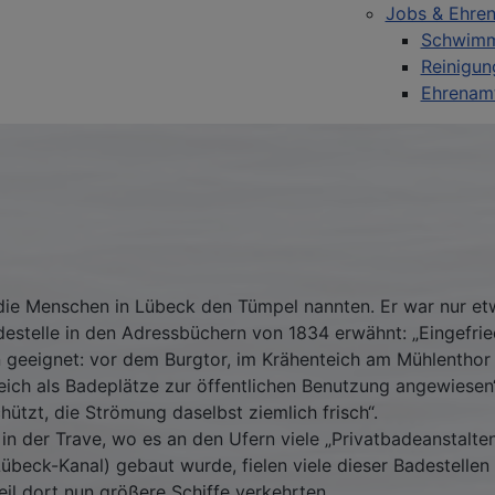
Jobs & Ehre
Schwimm
Reinigun
Ehrenamt
n
 die Menschen in Lübeck den Tümpel nannten. Er war nur et
adestelle in den Adressbüchern von 1834 erwähnt: „Eingefri
 geeignet: vor dem Burgtor, im Krähenteich am Mühlenthor 
ich als Badeplätze zur öffentlichen Benutzung angewiesen
ützt, die Strömung daselbst ziemlich frisch“.
 der Trave, wo es an den Ufern viele „Privatbadeanstalten
Lübeck-Kanal) gebaut wurde, fielen viele dieser Badestell
l dort nun größere Schiffe verkehrten.