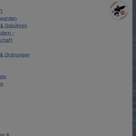
ft
 werden
 & Gebühren
dern -
schaft
 & Ordnungen
ele
en
en &