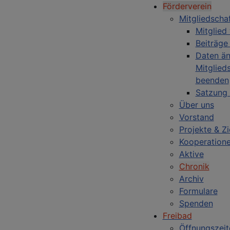
Förderverein
Mitgliedscha
Mitglied
Beiträge
Daten än
Mitglied
beenden
Satzung
Über uns
Vorstand
Projekte & Zi
Kooperation
Aktive
Chronik
Archiv
Formulare
Spenden
Freibad
Öffnungszeit