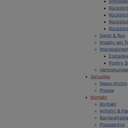
Anmelde
Rückblic
Rückblic
Rückblic
Rückblic
Swim & Run
Kreativ am T
Impressione
Eisbade
Poetry S
Vermietunge
Aktuelles
News-Archiv
Presse
Kontakt
Kontakt
Anfahrt & Pa
Barrierefreihe
Presseinfos