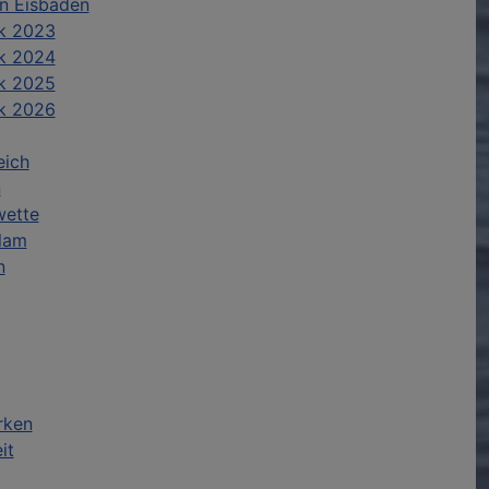
n Eisbaden
k 2023
k 2024
k 2025
k 2026
eich
n
wette
lam
n
rken
it