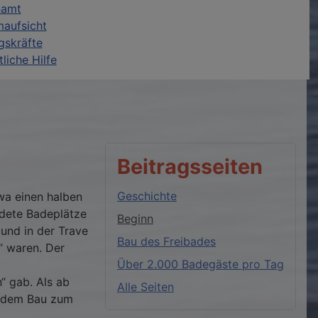
namt
aufsicht
gskräfte
liche Hilfe
Beitragsseiten
Geschichte
wa einen halben
edete Badeplätze
Beginn
und in der Trave
Bau des Freibades
“ waren. Der
Über 2.000 Badegäste pro Tag
“ gab. Als ab
Alle Seiten
en dem Bau zum