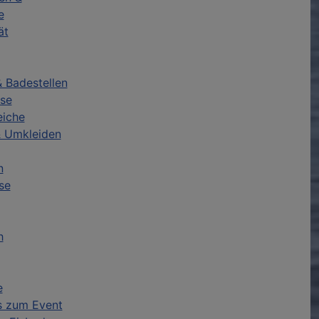
e
ät
 Badestellen
se
eiche
& Umkleiden
n
se
h
e
os zum Event