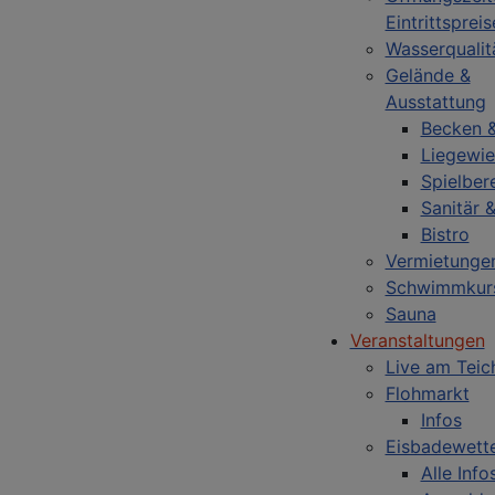
Eintrittspreis
Wasserqualit
Gelände &
Ausstattung
Becken &
Liegewie
Spielber
Sanitär 
Bistro
Vermietunge
Schwimmkur
Sauna
Veranstaltungen
Live am Teic
Flohmarkt
Infos
Eisbadewett
Alle Inf