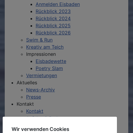
Anmelden Eisbaden
Rückblick 2023
Rückblick 2024
Rückblick 2025
Rückblick 2026
Swim & Run
Kreativ am Teich
Impressionen
Eisbadewette
Poetry Slam
Vermietungen
Aktuelles
News-Archiv
Presse
Kontakt
Kontakt
Anfahrt & Parken
Barrierefreiheit
Wir verwenden Cookies
Presseinfos